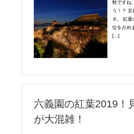
秋ですね
う！？ 
ネ。 紅
位を占め
[…]
六義園の紅葉2019
が大混雑！