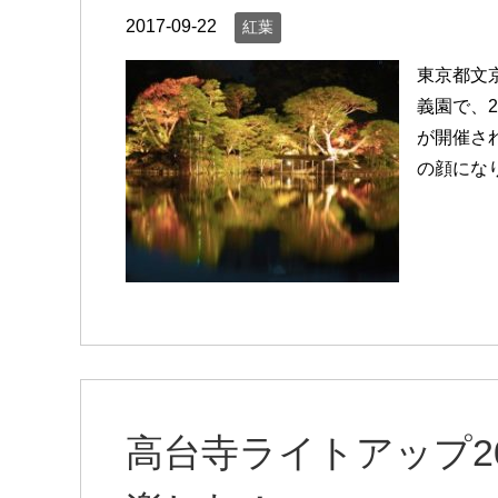
2017-09-22
紅葉
東京都文
義園で、
が開催さ
の顔にな
高台寺ライトアップ2