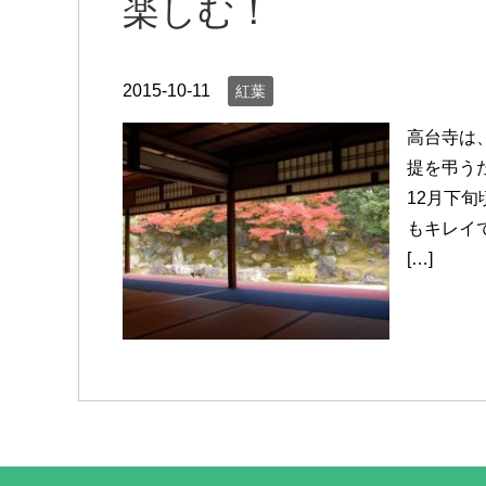
楽しむ！
2015-10-11
紅葉
高台寺は
提を弔う
12月下
もキレイ
[…]