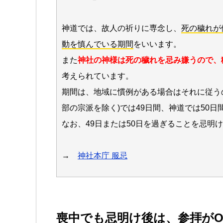
神道では、故人の祈りに専念し、
死の穢れが
動を慎んでいる期間
をいいます。
また
神社の神様は死の穢れを忌み嫌うので、
考えられています。
期間は、地域に慣例がある場合はそれに従う
部の宗派を除く)では49日間、神道では50日
なお、49日または50日を過ぎることを忌明
→
神社本庁 服忌
喪中でも忌明け後は、参拝がO