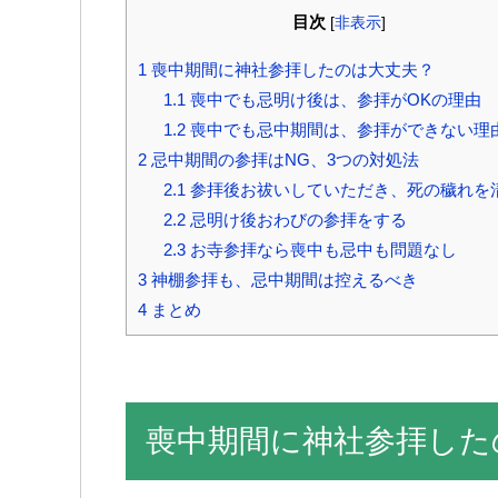
目次
[
非表示
]
1
喪中期間に神社参拝したのは大丈夫？
1.1
喪中でも忌明け後は、参拝がOKの理由
1.2
喪中でも忌中期間は、参拝ができない理
2
忌中期間の参拝はNG、3つの対処法
2.1
参拝後お祓いしていただき、死の穢れを
2.2
忌明け後おわびの参拝をする
2.3
お寺参拝なら喪中も忌中も問題なし
3
神棚参拝も、忌中期間は控えるべき
4
まとめ
喪中期間に神社参拝した