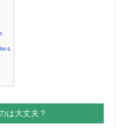
由
清める
のは大丈夫？