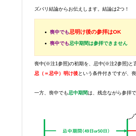
ズバリ結論からお伝えします。結論は2つ！
忌明け後の参拝はOK
喪中でも
喪中でも
忌中期間は参拝できません
喪中(※注1参照)の初期を、忌中(※注2参照)
忌（＝忌中）明け後
という条件付きですが、
一方、喪中でも
忌中期間
は、残念ながら参拝