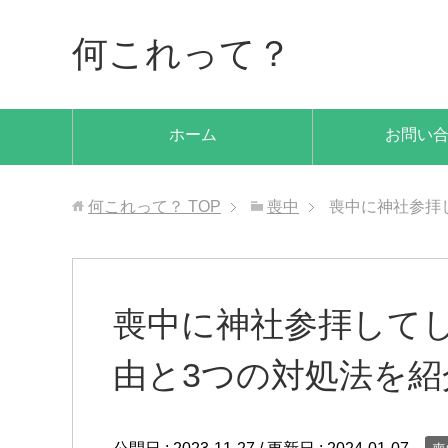
何これって？
ホーム
お問い
何これって？
TOP
喪中
喪中に神社参拝
喪中に神社参拝して
由と3つの対処法を紹