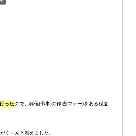
中
行った
ので、葬儀(弔事)の作法(マナー)をある程度
会がぐ～んと増えました。