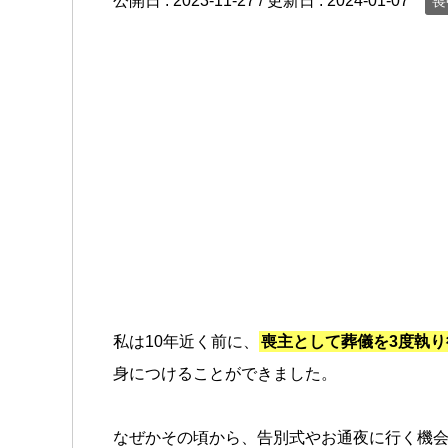
公開日 :
2023-11-27
/ 更新日 :
2024-01-07
喪
私は10年近く前に、
喪主として葬儀を3度執り
身につけることができました。
なぜかその頃から、告別式やお通夜に行く機