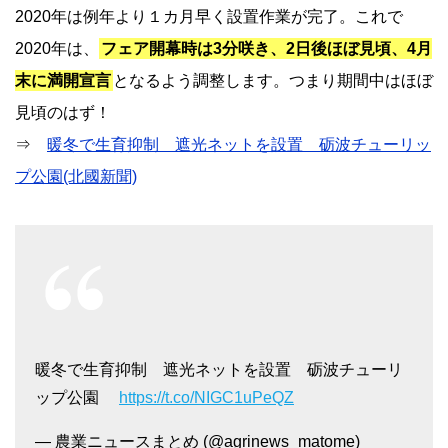
2020年は例年より１カ月早く設置作業が完了。これで
2020年は、
フェア開幕時は3分咲き、2日後ほぼ見頃、4月
末に満開宣言
となるよう調整します。つまり期間中はほぼ
見頃のはず！
⇒
暖冬で生育抑制 遮光ネットを設置 砺波チューリッ
プ公園(北國新聞)
暖冬で生育抑制 遮光ネットを設置 砺波チューリ
ップ公園
https://t.co/NIGC1uPeQZ
— 農業ニュースまとめ (@agrinews_matome)